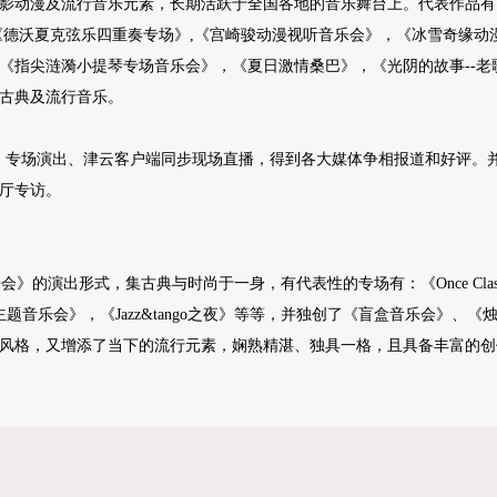
影动漫及流行音乐元素，长期活跃于全国各地的音乐舞台上。代表作品有
》，《德沃夏克弦乐四重奏专场》,《宫崎骏动漫视听音乐会》，《冰雪奇缘
《指尖涟漪小提琴专场音乐会》，《夏日激情桑巴》，《光阴的故事--老
古典及流行音乐。
》专场演出、津云客户端同步现场直播，得到各大媒体争相报道和好评。
客厅专访。
会》的演出形式，集古典与时尚于一身，有代表性的专场有：《Once Cla
题音乐会》，《Jazz&tango之夜》等等，并独创了《盲盒音乐会》、《
风格，又增添了当下的流行元素，娴熟精湛、独具一格，且具备丰富的创