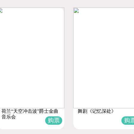
荷兰“天空冲击波”爵士金曲
舞剧《记忆深处》
音乐会
购票
购