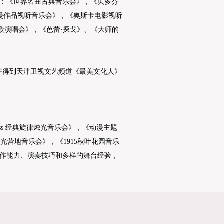
：《世界名曲古典音乐会》，《贝多芬
动漫作品视听音乐会》，《奥斯卡电影视听
歌演唱会》，《芭蕾·探戈》、《大师的
并得到天津卫视文艺频道《最美文化人》
ss 经典旋律烛光音乐会》，《动漫主题
烛光营地音乐会》，《1915秋叶花园音乐
作能力、演奏技巧和多样的舞台经验，