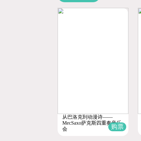
从巴洛克到动漫诗——
MecSaxo萨克斯四重奏音乐
购票
会